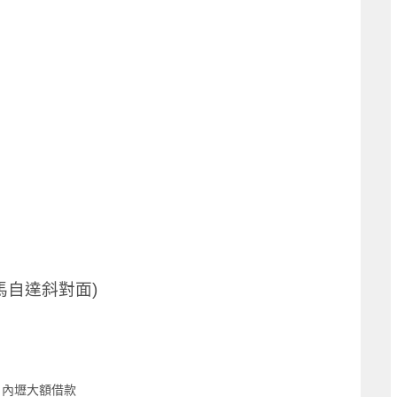
馬自達斜對面)
，內壢大額借款