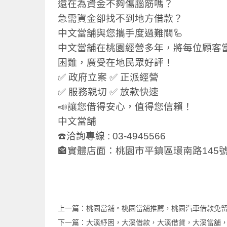
還在為資金不夠傷腦筋嗎？
急需資金卻找不到地方借款？
中文當舖與您攜手度過難關🦾
中文當舖在桃園經營多年，將每位顧客
困難，廣受在地民眾好評！
✅ 政府立案 ✅ 正派經營
✅ 服務親切 ✅ 放款快速
📣讓您借得安心，值得您信賴！
中文當舖
☎️洽詢專線 : 03-4945566
🏤實體店面：桃園市平鎮區環南路145號
上一篇：
桃園當舖。桃園當舖推薦，桃園汽車借款免
下一篇：
大溪紓困，大溪借款，大溪借貸，大溪當舖