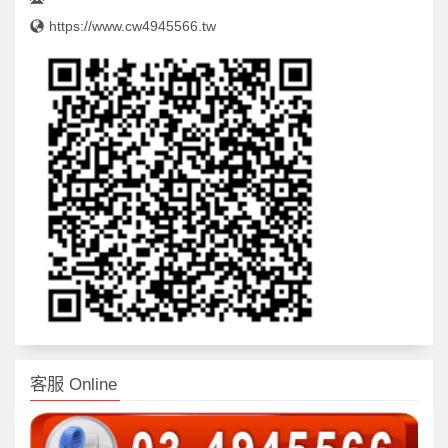
https://www.cw4945566.tw
客服 Online