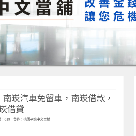
，南崁汽車免留車，南崁借款，
崁借貸
點閱：619 發佈：
桃園平鎮中文當舖