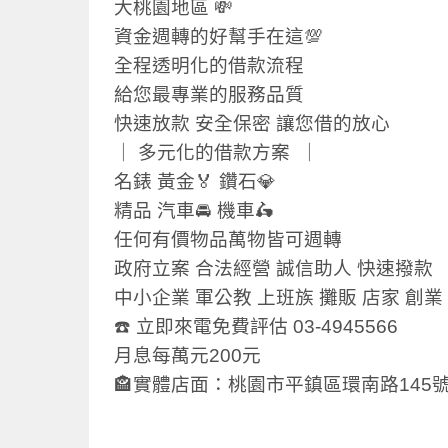
大桃園地區 💸
資金週轉的好幫手在這💯
全程透明化的借款流程
給您最專業的服務品質
快速放款 安全保密 讓您借的放心
｜ 多元化的借款方案 ｜
名錶 黃金🏅 鑽石💎
精品 汽車​🚘 機車🛵
任何有價物品萬物皆可週轉
政府立案 合法經營 誠信助人 快速撥款
中小企業 軍公教 上班族 攤販 店家 創業
☎️ 立即來電免費評估 03-4945566
月息每萬元200元
🏤實體店面：桃園市平鎮區環南路145號