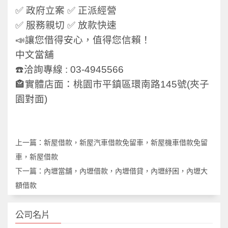
✅ 政府立案 ✅ 正派經營
✅ 服務親切 ✅ 放款快速
📣讓您借得安心，值得您信賴！
中文當舖
☎️洽詢專線 : 03-4945566
🏤實體店面：桃園市平鎮區環南路145號(夾子
園對面)
上一篇：
新屋借款，新屋汽車借款免留車，新屋機車借款免留
車，新屋借款
下一篇：
內壢當舖，內壢借款，內壢借貸，內壢紓困，內壢大
額借款
公司名片